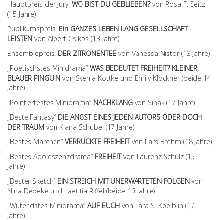
Hauptpreis der Jury:
WO BIST DU GEBLIEBEN?
von Rosa F. Seitz
(15 Jahre)
Publikumspreis:
Ein GANZES LEBEN LANG GESELLSCHAFT
LEISTEN
von Albert Csikos (13 Jahre)
Ensemblepreis:
DER ZITRONENTEE
von Vanessa Nistor (13 Jahre)
„Poetischstes Minidrama“
WAS BEDEUTET FREIHEIT? KLEINER,
BLAUER PINGUIN
von Svenja Kottke und Emily Klöckner (beide 14
Jahre)
„Pointiertestes Minidrama“
NACHKLANG
von Sinak (17 Jahre)
„Beste Fantasy“
DIE ANGST EINES JEDEN AUTORS ODER DOCH
DER TRAUM
von Kiana Schubel (17 Jahre)
„Bestes Märchen“
VERRÜCKTE FREIHEIT
von Lars Brehm (18 Jahre)
„Bestes Adoleszenzdrama“
FREIHEIT
von Laurenz Schulz (15
Jahre)
„Bester Sketch“
EIN STREICH MIT UNERWARTETEN FOLGEN
von
Nina Dedeke und Laetitia Riffel (beide 13 Jahre)
„Wütendstes Minidrama“
AUF EUCH
von Lara S. Koelblin (17
Jahre)