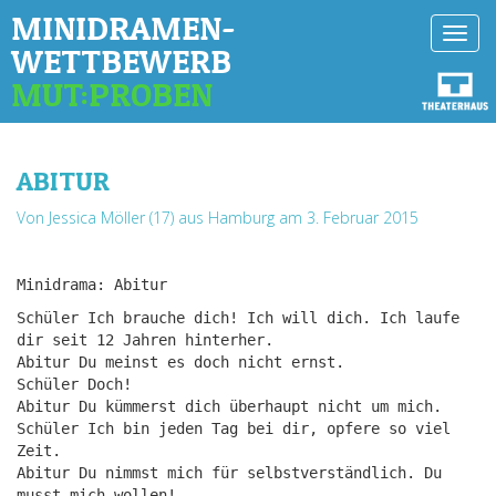
MINIDRAMEN-
Toggl
WETTBEWERB
navig
MUT:PROBEN
ABITUR
Von Jessica Möller (17) aus Hamburg
am 3. Februar 2015
Minidrama: Abitur
Schüler Ich brauche dich! Ich will dich. Ich laufe
dir seit 12 Jahren hinterher.
Abitur Du meinst es doch nicht ernst.
Schüler Doch!
Abitur Du kümmerst dich überhaupt nicht um mich.
Schüler Ich bin jeden Tag bei dir, opfere so viel
Zeit.
Abitur Du nimmst mich für selbstverständlich. Du
musst mich wollen!