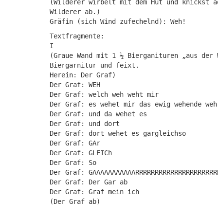
(Wilderer wirbelt mit dem Hut und knickst a
Wilderer ab.)
Gräfin (sich Wind zufechelnd): Weh!
Textfragmente:
I
(Graue Wand mit 1 ½ Bierganituren „aus der 
Biergarnitur und feixt.
Herein: Der Graf)
Der Graf: WEH
Der Graf: welch weh weht mir
Der Graf: es wehet mir das ewig wehende weh
Der Graf: und da wehet es
Der Graf: und dort
Der Graf: dort wehet es gargleichso
Der Graf: GAr
Der Graf: GLEICh
Der Graf: So
Der Graf: GAAAAAAAAAAARRRRRRRRRRRRRRRRRRRRR
Der Graf: Der Gar ab
Der Graf: Graf mein ich
(Der Graf ab)