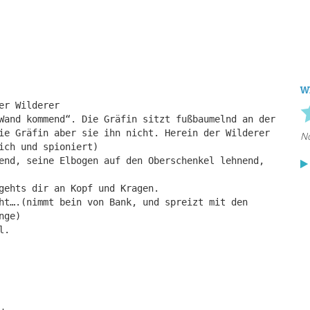
W
er Wilderer
Wand kommend“. Die Gräfin sitzt fußbaumelnd an der
ie Gräfin aber sie ihn nicht. Herein der Wilderer
ich und spioniert)
end, seine Elbogen auf den Oberschenkel lehnend,
gehts dir an Kopf und Kragen.
ht….(nimmt bein von Bank, und spreizt mit den
nge)
l.