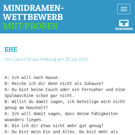
MINIDRAMEN-
Toggl
WETTBEWERB
navig
MUT:PROBEN
EHE
Von Clara (16) aus Freiburg
am 30. Juli 2016
A: Ich will nach Hause.
B: Reiche ich dir denn nicht als Zuhause?
A: Du bist keine Couch oder ein Fernseher und eine
Spülmaschine schon gar nicht.
B: Willst du damit sagen, ich beteilige mich nicht
genug am Haushalt?
A: Ich will damit sagen, dass deine Fähigkeiten
woanders liegen.
B: Bin ich dir etwa nicht mehr gut genug?
A: Du bist mein Ein und Alles. Du bist mehr als