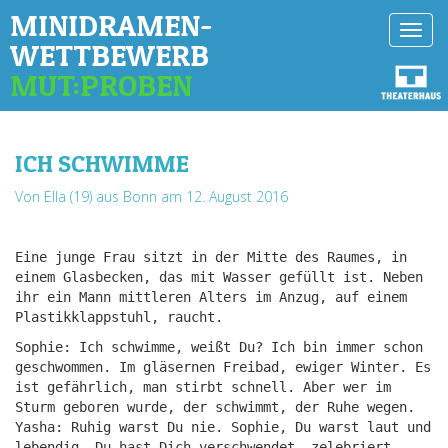
MINIDRAMEN-
Toggl
WETTBEWERB
navig
MUT:PROBEN
ICH SCHWIMME
Von Ella (19) aus Bonn
am 12. August 2016
Eine junge Frau sitzt in der Mitte des Raumes, in
einem Glasbecken, das mit Wasser gefüllt ist. Neben
ihr ein Mann mittleren Alters im Anzug, auf einem
Plastikklappstuhl, raucht.
Sophie: Ich schwimme, weißt Du? Ich bin immer schon
geschwommen. Im gläsernen Freibad, ewiger Winter. Es
ist gefährlich, man stirbt schnell. Aber wer im
Sturm geboren wurde, der schwimmt, der Ruhe wegen.
Yasha: Ruhig warst Du nie. Sophie, Du warst laut und
lebendig. Du hast Dich verschwendet, zelebriert,