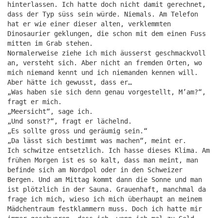
hinterlassen. Ich hatte doch nicht damit gerechnet,
dass der Typ süss sein würde. Niemals. Am Telefon
hat er wie einer dieser alten, verklemmten
Dinosaurier geklungen, die schon mit dem einen Fuss
mitten im Grab stehen.
Normalerweise ziehe ich mich äusserst geschmackvoll
an, versteht sich. Aber nicht an fremden Orten, wo
mich niemand kennt und ich niemanden kennen will.
Aber hätte ich gewusst, dass er…
„Was haben sie sich denn genau vorgestellt, M’am?“,
fragt er mich.
„Meersicht“, sage ich.
„Und sonst?“, fragt er lächelnd.
„Es sollte gross und geräumig sein.“
„Da lässt sich bestimmt was machen“, meint er.
Ich schwitze entsetzlich. Ich hasse dieses Klima. Am
frühen Morgen ist es so kalt, dass man meint, man
befinde sich am Nordpol oder in den Schweizer
Bergen. Und am Mittag kommt dann die Sonne und man
ist plötzlich in der Sauna. Grauenhaft, manchmal da
frage ich mich, wieso ich mich überhaupt an meinem
Mädchentraum festklammern muss. Doch ich hatte mir