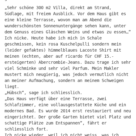
„Sehr schöne 300 m2 Villa, direkt am Strand,
Südlage, mit freiem Ausblick. Vor dem Haus gibt es
eine kleine Terrasse, wovon man am Abend die
wunderschönsten Sonnenuntergänge sehen kann, unter
dem Genuss eines Gläschen Weins und etwas zu essen…“
Ich nicke. Heute habe ich mich in Schale
geschmissen, kein rosa Kuschelpulli sondern mein
(leider gefaktes) himmelblaues Lacoste Shirt mit
meinen (echten, aber auf ricardo für CHF 15.-
ersteigerten) Abercrombie-Jeans. Dazu trage ich sehr
viel Schminke und sehr viel Parfum. Mein Makler
mustert mich neugierig, was jedoch vermutlich nicht
an meiner Aufmachung, sondern an meinem Schweigen
liegt.
„Hübsch“, sage ich schliesslich.
„Das Haus verfügt über eine Terrasse, zwei
Schlafzimmer, eine vollausgestattete Küche und ein
modernes Bad. Es wurde 2014 erst restauriert und neu
eingerichtet. Der große Garten bietet viel Platz und
schattige Plätze zum Entspannen“, fährt er
schliesslich fort.
Ich nicke wieder, weil ich nicht weiss, was ich