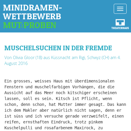
MINIDRAMEN-
Toggl
WETTBEWERB
navig
MUT:PROBEN
MUSCHELSUCHEN IN DER FREMDE
Von Olivia Gloor (18) aus Küssnacht am Rigi, Schwyz (CH)
am 4.
August 2016
Ein grosses, weisses Haus mit überdimensionalen
Fenstern und muschelfarbigen Vorhängen, die die
Aussicht auf das Meer noch kitschiger erscheinen
lassen, soll es sein. Kitsch ist Pflicht, wenn
schon, denn schon, hat Mutter immer gesagt. Das kann
ich dem Makler aber natürlich nicht sagen, denn er
ist süss und ich versuche gerade verzweifelt, einen
reifen, ernsthaften Eindruck, trotz pinkem
Kuschelpulli und rosafarbenem Maxirock, zu