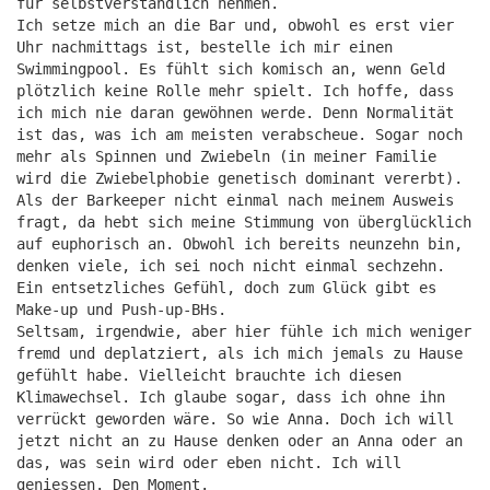
für selbstverständlich nehmen.
Ich setze mich an die Bar und, obwohl es erst vier
Uhr nachmittags ist, bestelle ich mir einen
Swimmingpool. Es fühlt sich komisch an, wenn Geld
plötzlich keine Rolle mehr spielt. Ich hoffe, dass
ich mich nie daran gewöhnen werde. Denn Normalität
ist das, was ich am meisten verabscheue. Sogar noch
mehr als Spinnen und Zwiebeln (in meiner Familie
wird die Zwiebelphobie genetisch dominant vererbt).
Als der Barkeeper nicht einmal nach meinem Ausweis
fragt, da hebt sich meine Stimmung von überglücklich
auf euphorisch an. Obwohl ich bereits neunzehn bin,
denken viele, ich sei noch nicht einmal sechzehn.
Ein entsetzliches Gefühl, doch zum Glück gibt es
Make-up und Push-up-BHs.
Seltsam, irgendwie, aber hier fühle ich mich weniger
fremd und deplatziert, als ich mich jemals zu Hause
gefühlt habe. Vielleicht brauchte ich diesen
Klimawechsel. Ich glaube sogar, dass ich ohne ihn
verrückt geworden wäre. So wie Anna. Doch ich will
jetzt nicht an zu Hause denken oder an Anna oder an
das, was sein wird oder eben nicht. Ich will
geniessen. Den Moment.