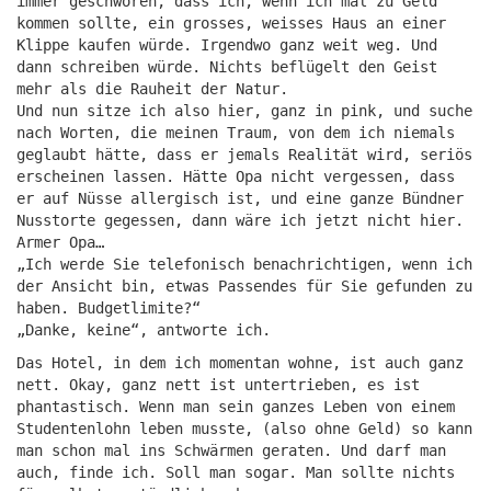
immer geschworen, dass ich, wenn ich mal zu Geld
kommen sollte, ein grosses, weisses Haus an einer
Klippe kaufen würde. Irgendwo ganz weit weg. Und
dann schreiben würde. Nichts beflügelt den Geist
mehr als die Rauheit der Natur.
Und nun sitze ich also hier, ganz in pink, und suche
nach Worten, die meinen Traum, von dem ich niemals
geglaubt hätte, dass er jemals Realität wird, seriös
erscheinen lassen. Hätte Opa nicht vergessen, dass
er auf Nüsse allergisch ist, und eine ganze Bündner
Nusstorte gegessen, dann wäre ich jetzt nicht hier.
Armer Opa…
„Ich werde Sie telefonisch benachrichtigen, wenn ich
der Ansicht bin, etwas Passendes für Sie gefunden zu
haben. Budgetlimite?“
„Danke, keine“, antworte ich.
Das Hotel, in dem ich momentan wohne, ist auch ganz
nett. Okay, ganz nett ist untertrieben, es ist
phantastisch. Wenn man sein ganzes Leben von einem
Studentenlohn leben musste, (also ohne Geld) so kann
man schon mal ins Schwärmen geraten. Und darf man
auch, finde ich. Soll man sogar. Man sollte nichts