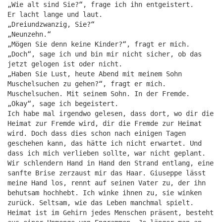
„Wie alt sind Sie?“, frage ich ihn entgeistert.
Er lacht lange und laut.
„Dreiundzwanzig, Sie?“
„Neunzehn.“
„Mögen Sie denn keine Kinder?“, fragt er mich.
„Doch“, sage ich und bin mir nicht sicher, ob das
jetzt gelogen ist oder nicht.
„Haben Sie Lust, heute Abend mit meinem Sohn
Muschelsuchen zu gehen?“, fragt er mich.
Muschelsuchen. Mit seinem Sohn. In der Fremde.
„Okay“, sage ich begeistert.
Ich habe mal irgendwo gelesen, dass dort, wo dir die
Heimat zur Fremde wird, dir die Fremde zur Heimat
wird. Doch dass dies schon nach einigen Tagen
geschehen kann, das hätte ich nicht erwartet. Und
dass ich mich verlieben sollte, war nicht geplant.
Wir schlendern Hand in Hand den Strand entlang, eine
sanfte Brise zerzaust mir das Haar. Giuseppe lässt
meine Hand los, rennt auf seinen Vater zu, der ihn
behutsam hochhebt. Ich winke ihnen zu, sie winken
zurück. Seltsam, wie das Leben manchmal spielt.
Heimat ist im Gehirn jedes Menschen präsent, besteht