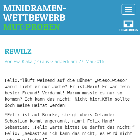
MINIDRAMEN-
Toggl
WETTBEWERB
navig
MUT:PROBEN
REWILZ
Von Eva Klaka (14) aus Gladbeck
am 27. Mai 2016
Felix:*läuft weinend auf die Bühne* „Wieso…wieso?
Warum liebt er nur Jodie? Er ist…Nein! Er war mein
bester Freund! Verdammt! Warum musste es nur so
kommen? Ich kann das nicht! Nicht hier…Köln sollte
doch meine Heimat werden!
*Felix ist auf Brücke, steigt übers Geländer.
Sebastian kommt angerannt, nimmt Felix Hand*
Sebastian: „Felix warte bitte! Du darfst das nicht!“
Felix: „Sebastian ich kann das nicht, es wird nicht
mehr wie früher!“