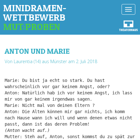
MINIDRAMEN-
Toggl
WETTBEWERB
navig
MUT:PROBEN
ANTON UND MARIE
Von Laurentia (14) aus Münster
am 2. Juli 2018
Marie: Du bist ja echt so stark. Du hast
wahrscheinlich vor gar keinem Angst, oder?
Anton: Natürlich hab ich vor keinem Angst, ich lass
mir von gar keinem irgendwas sagen.
Marie: Nicht mal von deinen Eltern ?
Anton: Die Alten können mir gar nichts, ich komm
nach Hause wann ich will und wenn denen etwas nicht
passt, dann ist das deren Problem!
(Anton wacht auf.)
Mutter: Steh auf, Anton, sonst kommst du zu spät zur