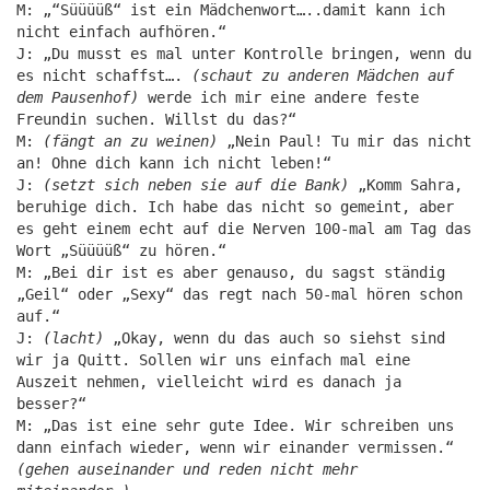
M: „“Süüüüß“ ist ein Mädchenwort…..damit kann ich
nicht einfach aufhören.“
J: „Du musst es mal unter Kontrolle bringen, wenn du
es nicht schaffst….
(schaut zu anderen Mädchen auf
dem Pausenhof)
werde ich mir eine andere feste
Freundin suchen. Willst du das?“
M:
(fängt an zu weinen)
„Nein Paul! Tu mir das nicht
an! Ohne dich kann ich nicht leben!“
J:
(setzt sich neben sie auf die Bank)
„Komm Sahra,
beruhige dich. Ich habe das nicht so gemeint, aber
es geht einem echt auf die Nerven 100-mal am Tag das
Wort „Süüüüß“ zu hören.“
M: „Bei dir ist es aber genauso, du sagst ständig
„Geil“ oder „Sexy“ das regt nach 50-mal hören schon
auf.“
J:
(lacht)
„Okay, wenn du das auch so siehst sind
wir ja Quitt. Sollen wir uns einfach mal eine
Auszeit nehmen, vielleicht wird es danach ja
besser?“
M: „Das ist eine sehr gute Idee. Wir schreiben uns
dann einfach wieder, wenn wir einander vermissen.“
(gehen auseinander und reden nicht mehr