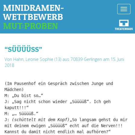
MINIDRAMEN-
Toggl
WETTBEWERB
navig
MUT:PROBEN
“SÜÜÜÜSS”
Von Hahn, Leonie Sophie (13) aus 70839 Gerlingen
am 15. Juni
2018
(Im Pausenhof ein Gespräch zwischen Junge und
Mädchen)
M: „Du bist so…“
J: „Sag nicht schon wieder „Süüüüß“. Ich geh
kaputt!!!“
M: „… Süüüüß.“
J:
(schüttelt mit dem Kopf)
„So langsam gehst du mir
mit deinem ewigen „Süüüüß“ echt auf die Nerven!!!
Kannst du damit nicht endlich mal aufhören?“