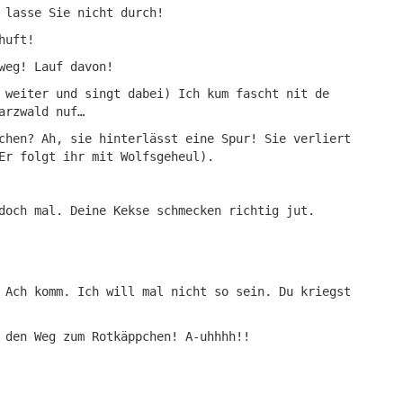
 lasse Sie nicht durch!
huft!
weg! Lauf davon!
 weiter und singt dabei) Ich kum fascht nit de
arzwald nuf…
chen? Ah, sie hinterlässt eine Spur! Sie verliert
Er folgt ihr mit Wolfsgeheul).
doch mal. Deine Kekse schmecken richtig jut.
 Ach komm. Ich will mal nicht so sein. Du kriegst
 den Weg zum Rotkäppchen! A-uhhhh!!