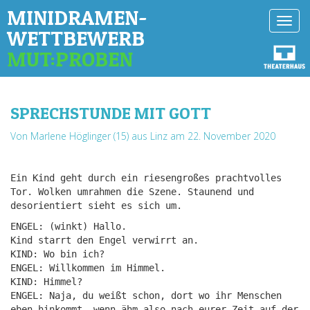
MINIDRAMEN-
Toggl
WETTBEWERB
navig
MUT:PROBEN
SPRECHSTUNDE MIT GOTT
Von Marlene Höglinger (15) aus Linz
am 22. November 2020
Ein Kind geht durch ein riesengroßes prachtvolles
Tor. Wolken umrahmen die Szene. Staunend und
desorientiert sieht es sich um.
ENGEL: (winkt) Hallo.
Kind starrt den Engel verwirrt an.
KIND: Wo bin ich?
ENGEL: Willkommen im Himmel.
KIND: Himmel?
ENGEL: Naja, du weißt schon, dort wo ihr Menschen
eben hinkommt, wenn…ähm also nach eurer Zeit auf der