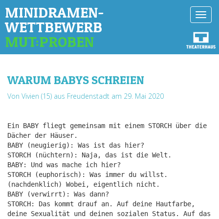
MINIDRAMEN-
Toggl
WETTBEWERB
navig
MUT:PROBEN
WARUM BABYS SCHREIEN
Von Vivien (15) aus Freudenstadt
am 29. Mai 2020
Ein BABY fliegt gemeinsam mit einem STORCH über die
Dächer der Häuser.
BABY (neugierig): Was ist das hier?
STORCH (nüchtern): Naja, das ist die Welt.
BABY: Und was mache ich hier?
STORCH (euphorisch): Was immer du willst.
(nachdenklich) Wobei, eigentlich nicht.
BABY (verwirrt): Was dann?
STORCH: Das kommt drauf an. Auf deine Hautfarbe,
deine Sexualität und deinen sozialen Status. Auf das