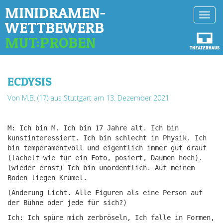
MINIDRAMEN-
Toggl
WETTBEWERB
navig
MUT:PROBEN
ECDYSIS
Von M.B. (17) aus Stuttgart
am 13. Dezember 2021
M: Ich bin M. Ich bin 17 Jahre alt. Ich bin
kunstinteressiert. Ich bin schlecht in Physik. Ich
bin temperamentvoll und eigentlich immer gut drauf
(lächelt wie für ein Foto, posiert, Daumen hoch).
(wieder ernst) Ich bin unordentlich. Auf meinem
Boden liegen Krümel.
(Änderung Licht. Alle Figuren als eine Person auf
der Bühne oder jede für sich?)
Ich: Ich spüre mich zerbröseln, Ich falle in Formen,