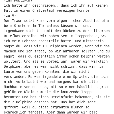
(zum Publikum)
ich hatte ihr geschrieben,, dass ich ihn auf keinen
Fall in einem Chatverlauf verewigen könnte
(zu V)
Der Traum setzt kurz vorm eigentlichen Abschied ein:
beim Stochern im Türschloss küssen wir uns,
irgendwann stehst du mit dem Rücken zu der silbernen
Briefkastenreihe. Wir haben Sex im Treppenhaus, wo
ich mein Fahrrad abgestellt hatte, und mittendrin
sagst du, dass wir zu Delphinen werden, wenn wir das
machen und ich frage, ob wir aufhören sollten und du
sagst, dass du eigentlich immer schon Delphin werden
wolltest. Und als es vorbei war, waren wir wirklich
Delphine, aber es war nicht schlimm, dass wir nur
Laute von uns geben konnten, die wir nicht
verstanden. Es war irgendwie eine Sprache, die noch
nicht vorbelastet war und morgens kam die alte
Nachbarin von nebenan, mit so einem hässlichen grau-
geblümten Kleid kam sie die knarzende Treppe
herunter und hat einen Herzinfarkt bekommen, als sie
die 2 Delphine gesehen hat. Das hat dich sehr
gefreut, weil du diese ergrauten Blumen so
schrecklich fandest. Aber dann wurden wir bald