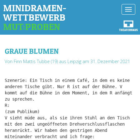
MINIDRAMEN-
Toggl
WETTBEWERB
navig
MUT:PROBEN
GRAUE BLUMEN
Von Finn Mattis Tubbe (19) aus Leipzig
am 31. Dezember 2021
Szenerie: Ein Tisch in einem Café, in dem es keine
anderen Tische gibt. Nur R ist auf der Bühne. V
kommt auf die Bühne in dem Moment, in dem R anfängt
zu sprechen.
R:
(zum Publikum)
V sieht müde aus, als sie ihren Stuhl an den Tisch
mit den zwei ungeöffneten Drehverschlussflaschen
heranrückt. Wir haben den gestrigen Abend
miteinander verbracht und ich frage: