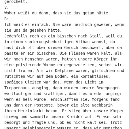
geröchelt.
V:
Woher weißt du dann, dass sie das getan hätte.
R:
Ich weiß es einfach. Sie wäre neidisch gewesen, wenn
sie uns da gesehen hätte.
Jedenfalls roch es ein bisschen nach Stall, weil du
in einem sanierungsbedürftigen Altbau wohnst, du
hast dich oft über diesen Geruch beschwert, aber da
passte er ein bisschen. Die Fliesen waren kalt, als
wir noch Menschen waren, hatten unsere Körper ihm
eine pulsierende Wärme entgegenzusetzen, sodass wir
nicht froren. Als wir Delphine waren, glitschten und
rutschten wir auf dem Boden, ein kontaktloses,
spaßiges Gleiten war das. Wenn das Licht im
Treppenhaus ausging, dann wurden unsere Bewegungen
weitläufiger und kräftiger, damit es wieder anging:
wenn es hell wurde, erschlafften sie. Morgens fand
uns dann der Postbote, bevor die alte Nachbarin
ihren Herzinfarkt bekam. Er stieg über unsere Körper
hinweg und sammelte unsere Kleider auf. Er war sehr
besorgt und fragte uns, ob es nicht kalt sei. Trotz
unserer Delphingestalt wusste er, dass wir Menschen