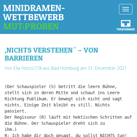
MINIDRAMEN-
Toggl
WETTBEWERB
navig
MUT:PROBEN
,NICHTS VERSTEHEN´ – VON
BARRIEREN
Von Ella Horoz (19) aus Bad Homburg
am 31. Dezember 2021
(Der Schauspieler (S) betritt die leere Bühne,
stellt sich in deren Mitte und schaut ins Leere
Richtung Publikum. Er bewegt sich nicht und sagt
nichts. Einige Zeit bleibt es still. Nichts
passiert.
Der Regisseur (R) läuft mit hektischen Schritten auf
die Bühne. Der Schauspieler dreht sich zu
ihm.)
R: Ich habe dir doch gesagt, du sollst NICHTS tun!