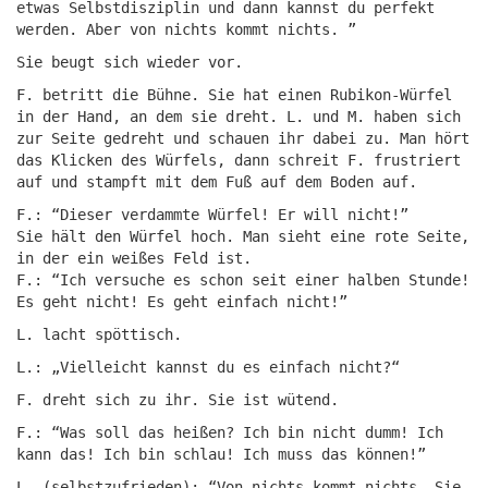
etwas Selbstdisziplin und dann kannst du perfekt
werden. Aber von nichts kommt nichts. ”
Sie beugt sich wieder vor.
F. betritt die Bühne. Sie hat einen Rubikon-Würfel
in der Hand, an dem sie dreht. L. und M. haben sich
zur Seite gedreht und schauen ihr dabei zu. Man hört
das Klicken des Würfels, dann schreit F. frustriert
auf und stampft mit dem Fuß auf dem Boden auf.
F.: “Dieser verdammte Würfel! Er will nicht!”
Sie hält den Würfel hoch. Man sieht eine rote Seite,
in der ein weißes Feld ist.
F.: “Ich versuche es schon seit einer halben Stunde!
Es geht nicht! Es geht einfach nicht!”
L. lacht spöttisch.
L.: „Vielleicht kannst du es einfach nicht?“
F. dreht sich zu ihr. Sie ist wütend.
F.: “Was soll das heißen? Ich bin nicht dumm! Ich
kann das! Ich bin schlau! Ich muss das können!”
L. (selbstzufrieden): “Von nichts kommt nichts. Sie