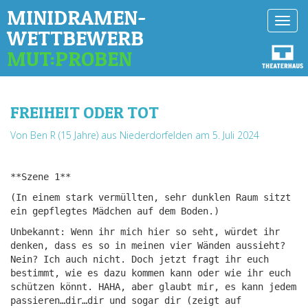
MINIDRAMEN-
Toggl
WETTBEWERB
navig
MUT:PROBEN
FREIHEIT ODER TOT
Von Ben R (15 Jahre) aus Niederdorfelden
am 5. Juli 2024
**Szene 1**
(In einem stark vermüllten, sehr dunklen Raum sitzt
ein gepflegtes Mädchen auf dem Boden.)
Unbekannt: Wenn ihr mich hier so seht, würdet ihr
denken, dass es so in meinen vier Wänden aussieht?
Nein? Ich auch nicht. Doch jetzt fragt ihr euch
bestimmt, wie es dazu kommen kann oder wie ihr euch
schützen könnt. HAHA, aber glaubt mir, es kann jedem
passieren…dir…dir und sogar dir (zeigt auf