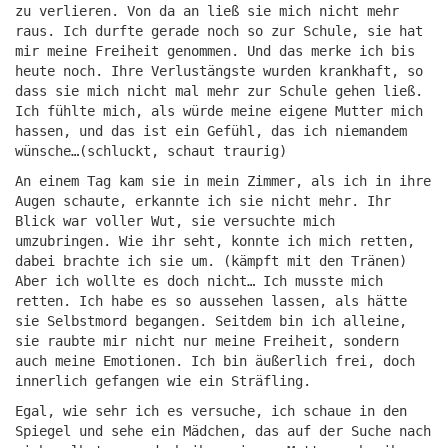
zu verlieren. Von da an ließ sie mich nicht mehr
raus. Ich durfte gerade noch so zur Schule, sie hat
mir meine Freiheit genommen. Und das merke ich bis
heute noch. Ihre Verlustängste wurden krankhaft, so
dass sie mich nicht mal mehr zur Schule gehen ließ.
Ich fühlte mich, als würde meine eigene Mutter mich
hassen, und das ist ein Gefühl, das ich niemandem
wünsche…(schluckt, schaut traurig)
An einem Tag kam sie in mein Zimmer, als ich in ihre
Augen schaute, erkannte ich sie nicht mehr. Ihr
Blick war voller Wut, sie versuchte mich
umzubringen. Wie ihr seht, konnte ich mich retten,
dabei brachte ich sie um. (kämpft mit den Tränen)
Aber ich wollte es doch nicht… Ich musste mich
retten. Ich habe es so aussehen lassen, als hätte
sie Selbstmord begangen. Seitdem bin ich alleine,
sie raubte mir nicht nur meine Freiheit, sondern
auch meine Emotionen. Ich bin äußerlich frei, doch
innerlich gefangen wie ein Sträfling.
Egal, wie sehr ich es versuche, ich schaue in den
Spiegel und sehe ein Mädchen, das auf der Suche nach