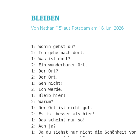
BLEIBEN
Von Nathan (15) aus Potsdam
am 18. Juni 2026
1: Wohin gehst du?
2: Ich gehe nach dort.
1: Was ist dort?
2: Ein wunderbarer Ort.
1: Der Ort?
2: Der Ort.
1: Geh nicht!
2: Ich werde.
1: Bleib hier!
2: Warum?
1: Der Ort ist nicht gut.
2: Es ist besser als hier!
1: Das scheint nur so!
2: Ach ja?
1: Ja du siehst nur nicht die Schönheit von