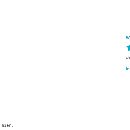
W
 hier.