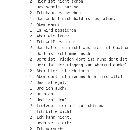
2: Hier ist nicht schön.
1: Das scheint nur so.
2: Ich habe es gesehen.
1: Das ändert sich bald ist es schön.
2: Aber wann?
1: Es wird passieren.
2: Aber wie lang?
1: Ich weiß es nicht.
2: Das halte ich nicht aus hier ist Qual un
1: Dort ist schlimmer noch!
2: Dort ist Frieden dort ist ruhe dort ist 
1: Dort ist der Eingang zum Abgrund dunkel 
2: Aber hier ist schlimmer.
1: Aber dort ist niemand hier sind alle!
2: Das ist egal.
1: Und ich auch?
2: Du nicht.
1: Und trotzdem?
2: Trotzdem hier ist zu schlimm.
1: Ich bitte dich!
2: Ich kann nicht.
1: Doch sei stark!
2: Ich Versuchs.