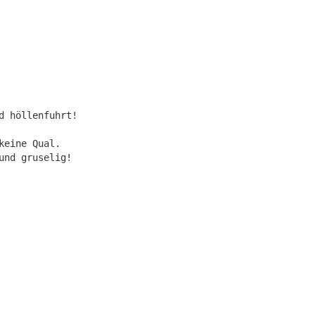
d höllenfuhrt!
keine Qual.
und gruselig!