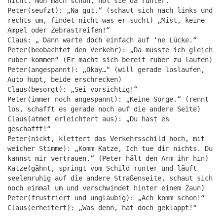
nicht. Nun mach schon, hol sie da runter.“
Peter(seufzt): „Na gut.“ (schaut sich nach links und
rechts um, findet nicht was er sucht) „Mist, keine
Ampel oder Zebrastreifen!“
Claus: „ Dann warte doch einfach auf ‘ne Lücke.“
Peter(beobachtet den Verkehr): „Da müsste ich gleich
rüber kommen“ (Er macht sich bereit rüber zu laufen)
Peter(angespannt): „Okay…“ (will gerade loslaufen,
Auto hupt, beide erschrecken)
Claus(besorgt): „Sei vorsichtig!“
Peter(immer noch angespannt): „Keine Sorge.“ (rennt
los, schafft es gerade noch auf die andere Seite)
Claus(atmet erleichtert aus): „Du hast es
geschafft!“
Peter(nickt, klettert das Verkehrsschild hoch, mit
weicher Stimme): „Komm Katze, Ich tue dir nichts. Du
kannst mir vertrauen.“ (Peter hält den Arm ihr hin)
Katze(gähnt, springt vom Schild runter und läuft
seelenruhig auf die andere Straßenseite, schaut sich
noch einmal um und verschwindet hinter einem Zaun)
Peter(frustriert und ungläubig): „Ach komm schon!“
Claus(erheitert): „Was denn, hat doch geklappt!“