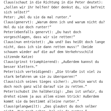
Claus(schaut in die Richtung in die Peter deutet):
„Sollen wir ihr helfen? Oder denkst du, sie befreit
sich selbst?“
Peter: „Hol du sie da mal runter.“
Claus(genervt): „Warum denn ich und warum nicht du?
Hol du sie doch runter!“
Peter(ebenfalls genervt): „Du hast doch
vorgeschlagen, dass wir sie retten!“
Claus(nun entrüstet): „Na und? Das heißt doch lange
nicht, dass ich sie dann retten muss!“ (beide
schauen wieder auf die auf dem Verkehrsschild
sitzende Katze)
Claus(grinst triumphierend): „Außerdem kannst du
besser klettern.“
Peter(sich verteidigend): „Die Straße ist viel zu
stark befahren um sie zu überqueren!“
Claus(sich seines Sieges sicher): „Vorhin warst du
doch noch ganz wild darauf sie zu retten.“
Peter(schubst ihn halbherzig): „Das ist unfair, du
drehst einem ja aus allem einen Strick! Außerdem
kommt sie da bestimmt alleine runter.“
Claus(gelangweilt): „Das glaubst du doch selber