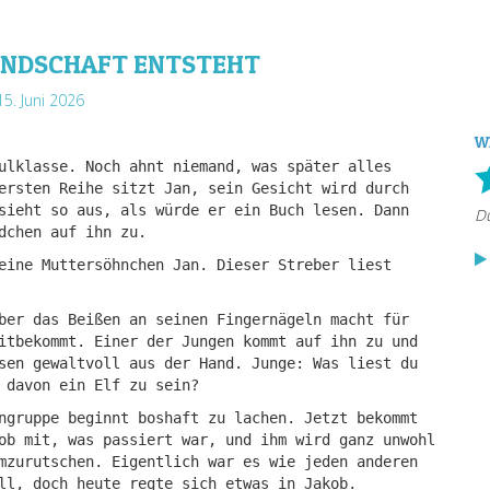
UNDSCHAFT ENTSTEHT
5. Juni 2026
W
ulklasse. Noch ahnt niemand, was später alles
ersten Reihe sitzt Jan, sein Gesicht wird durch
sieht so aus, als würde er ein Buch lesen. Dann
dchen auf ihn zu.
eine Muttersöhnchen Jan. Dieser Streber liest
ber das Beißen an seinen Fingernägeln macht für
itbekommt. Einer der Jungen kommt auf ihn zu und
sen gewaltvoll aus der Hand. Junge: Was liest du
 davon ein Elf zu sein?
ngruppe beginnt boshaft zu lachen. Jetzt bekommt
ob mit, was passiert war, und ihm wird ganz unwohl
mzurutschen. Eigentlich war es wie jeden anderen
ll, doch heute regte sich etwas in Jakob.