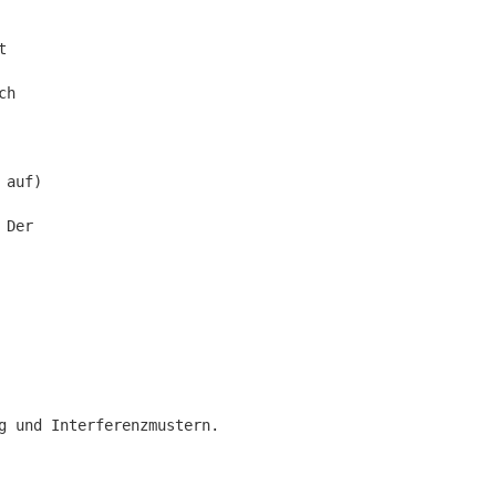
t
ch
 auf)
 Der
g und Interferenzmustern.