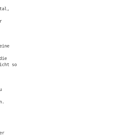
tal,
r
eine
die
icht so
u
n.
er