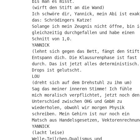
bis man es misst.
(wirft den Stift an die Wand)
Ich schwöre dir, Yannick, mein Abi ist exak
das: Schrödingers Katze!
Solange ich mein Zeugnis nicht öffne, bin i
gleichzeitig durchgefallen und habe einen
Schnitt von 1,0.
YANNICK
(lehnt sich gegen das Bett, fängt den Stift
Entspann dich. Die Klausurenphase ist fast
durch. Das ist jetzt alles deterministisch.
Drops ist gelutscht.
LOU
(dreht sich auf dem Drehstuhl zu ihm um)
Sag das meiner inneren Stimme! Ich fühle
mich moralisch verpflichtet, jetzt noch den
Unterschied zwischen OHG und GmbH zu
wiederholen, obwohl wir morgen Physik
schreiben. Mein Gehirn ist nur noch ein
Matsch aus Handelsgesetzen, Vektorenrechnun
YANNICK
(lacht leise)
Welle-Teilchen-Dualismus und