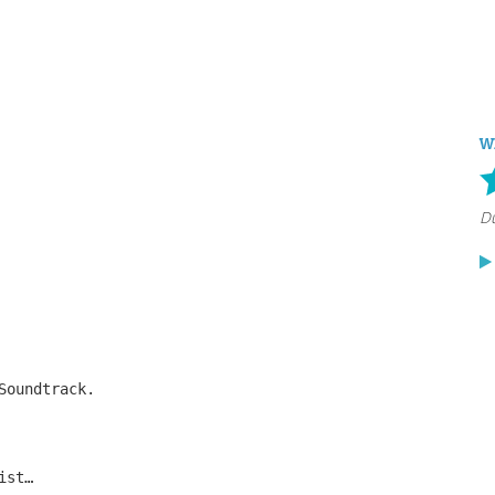
W
Soundtrack.
ist…