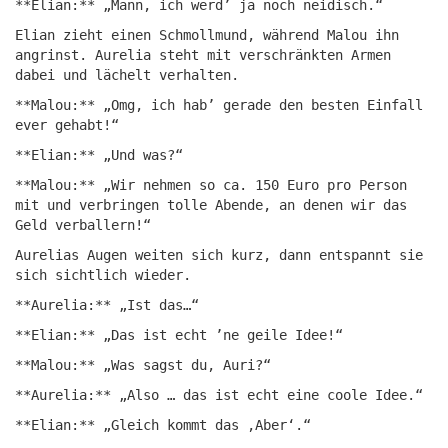
**Elian:** „Mann, ich werd’ ja noch neidisch.“
Elian zieht einen Schmollmund, während Malou ihn
angrinst. Aurelia steht mit verschränkten Armen
dabei und lächelt verhalten.
**Malou:** „Omg, ich hab’ gerade den besten Einfall
ever gehabt!“
**Elian:** „Und was?“
**Malou:** „Wir nehmen so ca. 150 Euro pro Person
mit und verbringen tolle Abende, an denen wir das
Geld verballern!“
Aurelias Augen weiten sich kurz, dann entspannt sie
sich sichtlich wieder.
**Aurelia:** „Ist das…“
**Elian:** „Das ist echt ’ne geile Idee!“
**Malou:** „Was sagst du, Auri?“
**Aurelia:** „Also … das ist echt eine coole Idee.“
**Elian:** „Gleich kommt das ‚Aber‘.“